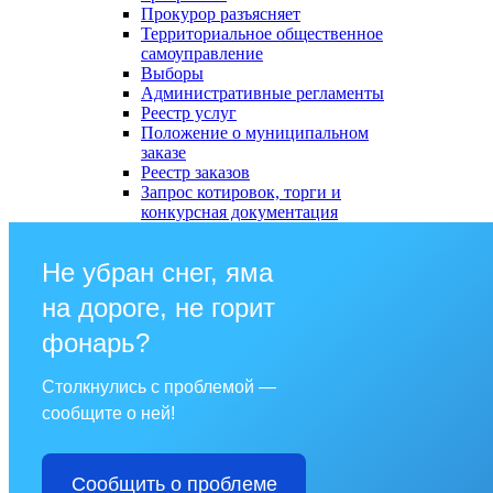
Прокурор разъясняет
Территориальное общественное
самоуправление
Выборы
Административные регламенты
Реестр услуг
Положение о муниципальном
заказе
Реестр заказов
Запрос котировок, торги и
конкурсная документация
Не убран снег, яма
на дороге, не горит
фонарь?
Столкнулись с проблемой —
сообщите о ней!
Сообщить о проблеме