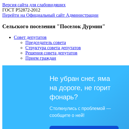
Версия сайта для слабовидящих
ГОСТ Р52872-2012
Перейти на Официальный сайт Администрации
Сельского поселения "Поселок Дурмин"
Совет депутатов
Председатель совета
Структура совета депутатов
Решения совета депутатов
Прием граждан
Не убран снег, яма
на дороге, не горит
фонарь?
Столкнулись с проблемой —
сообщите о ней!