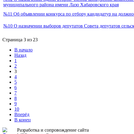
муниципального района имени Лазо Хабаровского края
№11 Об объявлении конкурса по отбору кандидатур на должно
№10 О назначении выборов депутатов Совета депутатов сельс
Страница 3 из 23
В начало
Назад
1
2
3
4
5
6
7
8
9
10
Вперёд
В конец
Разработка и сопровождение сайта