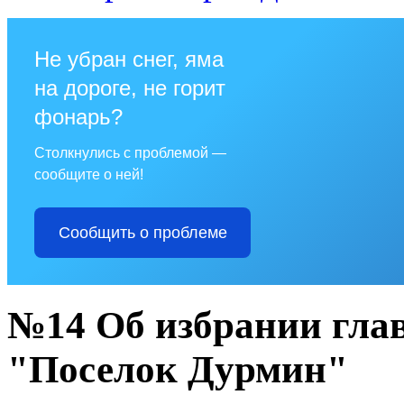
Не убран снег, яма
на дороге, не горит
фонарь?
Столкнулись с проблемой —
сообщите о ней!
Сообщить о проблеме
№14 Об избрании глав
"Поселок Дурмин"