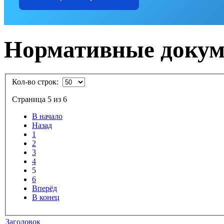
Нормативные доку
Кол-во строк:
Страница 5 из 6
В начало
Назад
1
2
3
4
5
6
Вперёд
В конец
Заголовок