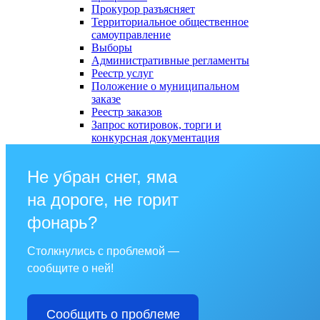
Прокурор разъясняет
Территориальное общественное
самоуправление
Выборы
Административные регламенты
Реестр услуг
Положение о муниципальном
заказе
Реестр заказов
Запрос котировок, торги и
конкурсная документация
Не убран снег, яма
на дороге, не горит
фонарь?
Столкнулись с проблемой —
сообщите о ней!
Сообщить о проблеме