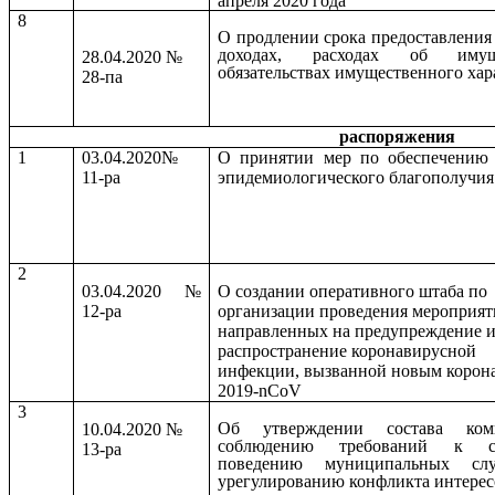
апреля 2020 года
8
О продлении срока предоставления
доходах, расходах об иму
28.04.2020 №
обязательствах имущественного хар
28-па
распоряжения
1
03.04.2020№
О принятии мер по обеспечению 
11-ра
эпидемиологического благополучия
2
03.04.2020 №
О создании оперативного штаба по
12-ра
организации проведения мероприят
направленных на предупреждение 
распространение коронавирусной
инфекции, вызванной новым корон
2019-nCоV
3
Об утверждении состава ко
10.04.2020 №
соблюдению требований к с
13-ра
поведению муниципальных с
урегулированию конфликта интерес