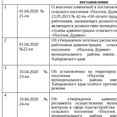
постановления
1
О внесении изменений в постановл
01.04.2020 №
сельского поселения «Поселок Дур
21-па
23.05.2013 № 42-па «Об оплате труд
работников, занимающих должности
являющиеся должностями муницип
службы администрации сельского п
«Поселок Дурмин»
2
Об утверждении штатных расписан
01.04.2020
работников администрации сельс
№22-па
поселения «Поселок Дурмин»
муниципального района имени 
Хабаровского края
3
Об установлении на территории
10.04.2020 №
поселения «Поселок 
23-па
муниципального района им
Хабаровского края особого против
режима
4
Об утверждении администр
10.04.2020 №
регламента осуществления муни
24-па
контроля в сфере благоустройства
сельского поселения «Посело
муниципального района им