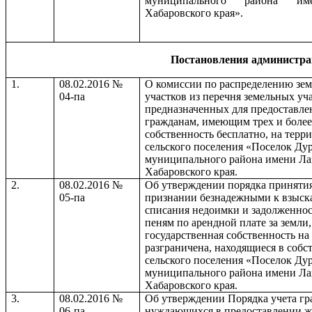
муниципального района им
Хабаровского края».
Постановления администр
1.
08.02.2016 №
О комиссии по распределению зе
04-па
участков из перечня земельных уча
предназначенных для предоставле
гражданам, имеющим трех и более 
собственность бесплатно, на терр
сельского поселения «Поселок Ду
муниципального района имени Ла
Хабаровского края.
2.
08.02.2016 №
Об утверждении порядка приняти
05-па
признании безнадежными к взыск
списания недоимки и задолженнос
пеням по арендной плате за земли,
государственная собственность на
разграничена, находящиеся в собс
сельского поселения «Поселок Ду
муниципального района имени Ла
Хабаровского края.
3.
08.02.2016 №
Об утверждении Порядка учета гр
06-па
нуждающихся в предоставлении 