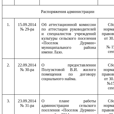
Распоряжения администрации
1.
15.09.2014
Об аттестационной комиссии
Сб
№ 29-ра
по аттестации руководителей
норм
и специалистов учреждений
правов
культуры сельского поселения
от 30
«Поселок Дурмин»
№ 15
муниципального района
сен
имени Лазо.
2.
22.09.2014
О предоставлении
Сб
№ 30-ра
Полуэктовой В.И. жилого
норм
помещения по договору
правов
социального найма.
от 30
№15
сен
3.
23.09.2014
О плане работы
Сб
№ 31-ра
администрации сельского
норм
поселения «Поселок Дурмин»
правов