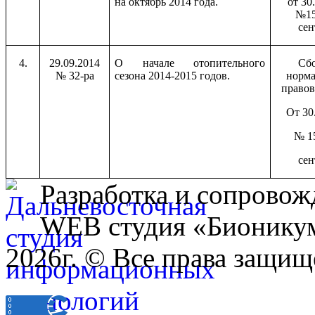
на октябрь 2014 года.
от 30
№15
сен
4.
29.09.2014
О начале отопительного
Сб
№ 32-ра
сезона 2014-2015 годов.
норм
правов
От 30
№ 15
сен
Разработка и сопровож
WEB студия «Бионику
2026г. © Все права защищ