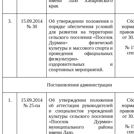
имени Лазо Хабаровского
края.
3.
15.09.2014
Об утверждении положения о
Сб
№ 30
порядке обеспечения условий
норм
для развития на территории
правов
сельского поселения «Поселок
от 30
Дурмин» физической
№ 15
культуры и массового спорта и
сен
проведения официальных
физкультурно-
оздоровительных и
спортивных мероприятий.
Постановления администрации
1.
15.09.2014
Об утверждении положения
Сб
№ 25-па
об аттестации руководителей
норм
и специалистов учреждений
правов
культуры сельского поселения
от 30
«Поселок Дурмин»
№ 15
муниципального района
сен
имени Лазо.