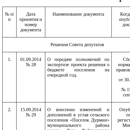
№ п/
Дата
Наименование документа
Когд
п
принятия и
опуб
номер
док
документа
Решения Совета депутатов
1.
01.09.2014
О передаче полномочий по
Сб
№ 28
экспертизе проекта решения о
норм
бюджете поселения на
правов
очередной год.
от 30
№ 15
сен
2.
15.09.2014
О внесении изменений и
Опуб
№ 29
дополнений в устав сельского
п
поселения «Поселок Дурмин»
регис
муниципального района
Ми