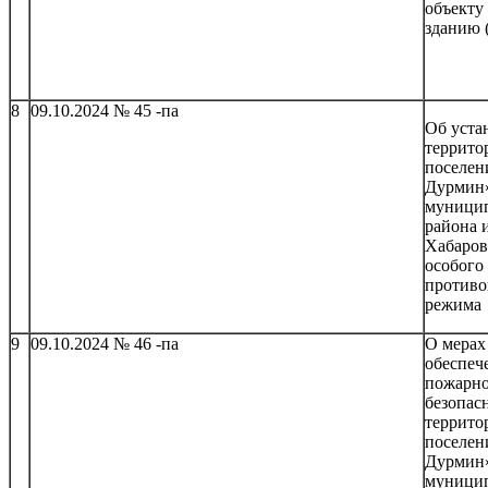
объекту
зданию 
8
09.10.2024 № 45 -па
Об уста
террито
поселен
Дурмин
муници
района 
Хабаров
особого
противо
режима
9
09.10.2024 № 46 -па
О мерах
обеспеч
пожарн
безопас
террито
поселен
Дурмин
муници