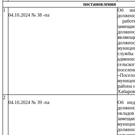
постановления
1
Об инд
04.10.2024 № 38 -па
должнос
работн
замещ
должнос
являющ
должно
муници
служб
админи
сельск
поселе
«Посел
муници
района 
Хабаров
2
04.10.2024 № 39 -па
Об инд
должно
окладов
замещ
муници
должно
сельск