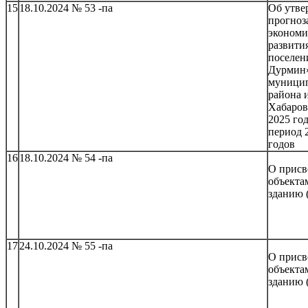
15
18.10.2024 № 53 -па
Об утве
прогноз
экономи
развити
поселен
Дурмин
муници
района 
Хабаров
2025 го
период 
годов
16
18.10.2024 № 54 -па
О присв
объекта
зданию 
17
24.10.2024 № 55 -па
О присв
объекта
зданию 