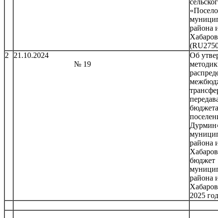
сельско
«Посел
муници
района 
Хабаров
(RU2750
2
21.10.2024
Об утве
№ 19
методик
распре
межбюд
трансфе
передав
бюджета
поселен
Дурмин
муници
района 
Хабаров
бюджет
муници
района 
Хабаров
2025 го