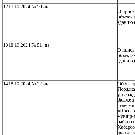
12
17.10.2024 № 50 -па
О присв
объекта
зданию 
13
18.10.2024 № 51 -па
О присв
объекта
зданию 
14
18.10.2024 № 52 -па
Об утве
Порядка
утвержд
бюджетн
сельско
«Посел
муници
района 
Хабаров
долгоср