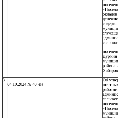
поселе
«Посело
окладов
денежно
содержа
муници
служащ
админи
сельско
поселен
Дурмин
муници
района 
Хабаров
3
Об утве
04.10.2024 № 40 -па
штатных
работни
админи
сельско
поселе
«Посел
муници
района