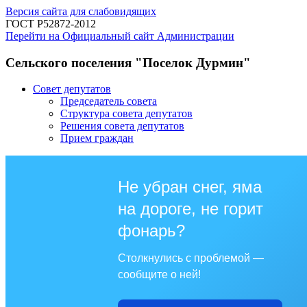
Версия сайта для слабовидящих
ГОСТ Р52872-2012
Перейти на Официальный сайт Администрации
Сельского поселения "Поселок Дурмин"
Совет депутатов
Председатель совета
Структура совета депутатов
Решения совета депутатов
Прием граждан
Не убран снег, яма
на дороге, не горит
фонарь?
Столкнулись с проблемой —
сообщите о ней!